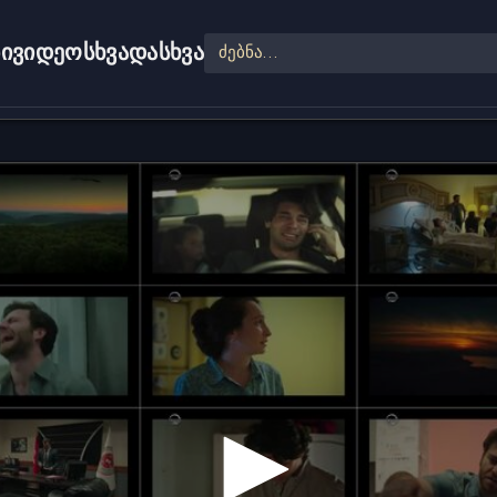
ი
ვიდეო
სხვადასხვა