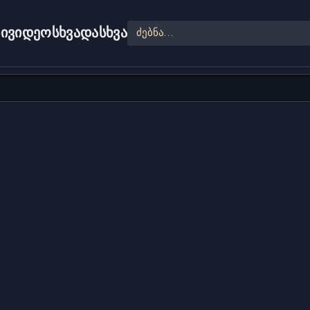
ი
ვიდეო
სხვადასხვა