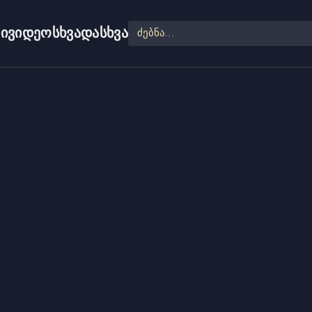
ი
ვიდეო
სხვადასხვა