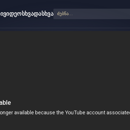
ი
ვიდეო
სხვადასხვა