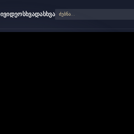
ი
ვიდეო
სხვადასხვა