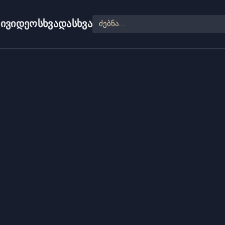
ი
ვიდეო
სხვადასხვა