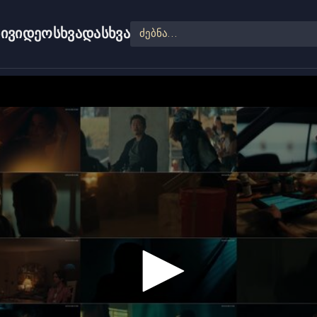
ი
ვიდეო
სხვადასხვა